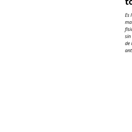
t
Es 
man
fís
sin
de 
ant