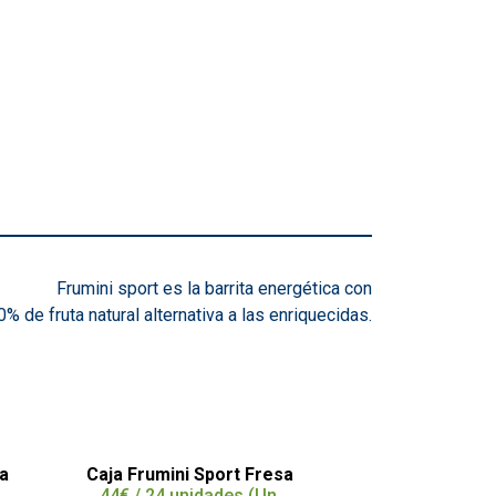
Frumini sport es la barrita energética con
0% de fruta natural alternativa a las enriquecidas.
za
Caja Frumini Sport Fresa
Frumini Spor
44€ / 24 unidades (Un.