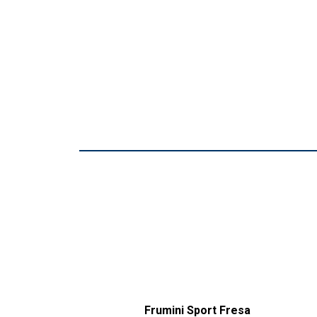
Sport Cereza
Frumini Sport Fresa