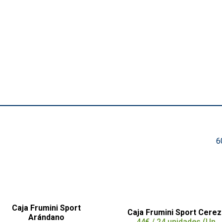
6
Caja Frumini Sport
Caja Frumini Sport Cere
Arándano
44€ / 24 unidades (Un.