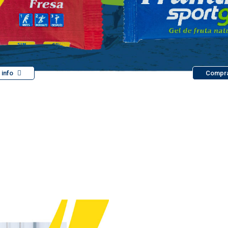
 info
Compr